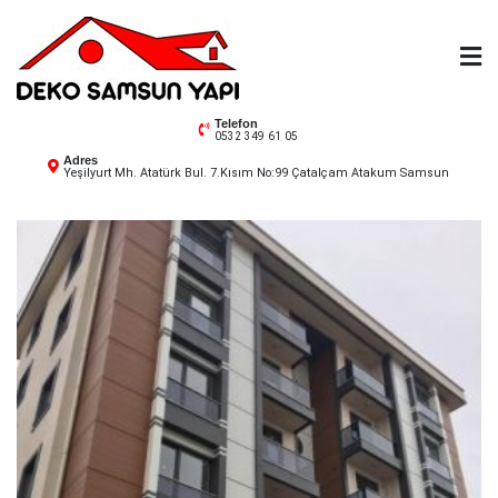
Skip
to
content
Deko Samsun
Telefon
0532 349 61 05
Adres
Yeşilyurt Mh. Atatürk Bul. 7.Kısım No:99 Çatalçam Atakum Samsun