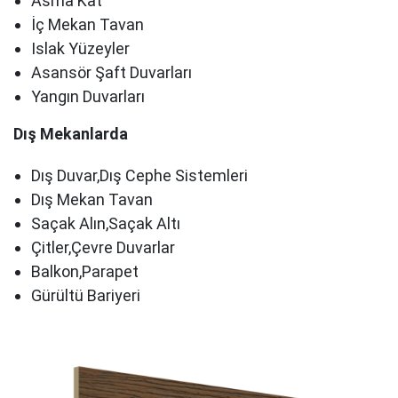
Asma Kat
İç Mekan Tavan
Islak Yüzeyler
Asansör Şaft Duvarları
Yangın Duvarları
Dış Mekanlarda
Dış Duvar,Dış Cephe Sistemleri
Dış Mekan Tavan
Saçak Alın,Saçak Altı
Çitler,Çevre Duvarlar
Balkon,Parapet
Gürültü Bariyeri