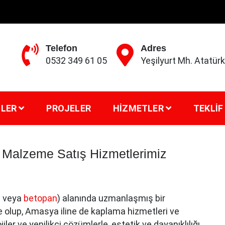
Telefon
Adres
0532 349 61 05
Yeşilyurt Mh. Atatü
LER
PROJELER
HIZMETLER
TEKLIF
Malzeme Satış Hizmetlerimiz
t veya
betopan
) alanında uzmanlaşmış bir
e olup, Amasya iline de kaplama hizmetleri ve
er ve yenilikçi çözümlerle, estetik ve dayanıklılığı