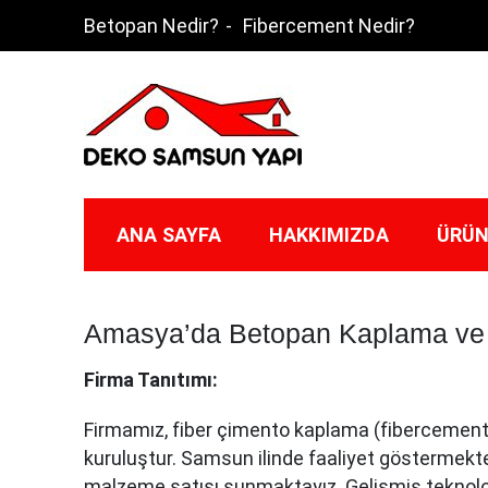
Skip
Betopan Nedir?
Fibercement Nedir?
to
content
Deko Samsun
ANA SAYFA
HAKKIMIZDA
ÜRÜN
Amasya’da Betopan Kaplama ve 
Firma Tanıtımı:
Firmamız, fiber çimento kaplama (fibercemen
kuruluştur. Samsun ilinde faaliyet göstermekt
malzeme satışı sunmaktayız. Gelişmiş teknolojil