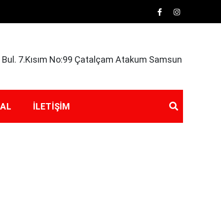
rk Bul. 7.Kısım No:99 Çatalçam Atakum Samsun
 AL
İLETIŞIM