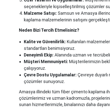
seçenekleriyle kişiselleştirilmiş çözümler s
Malzeme Satışı:
Samsun ve Amasya illerinde
kaplama malzemelerinin satışını gerçekleşti
Neden Bizi Tercih Etmelisiniz?
Kalite ve Güvenilirlik:
Kullanılan malzemelerd
standartları benimsiyoruz.
Deneyimli Ekip:
Alanında uzman ve tecrübeli e
Müşteri Memnuniyeti:
Müşterilerimizin bekle
çalışıyoruz.
Çevre Dostu Uygulamalar:
Çevreye duyarlı 
çözümler sunuyoruz.
Amasya illindeki tüm fiber çimento kaplama ihti
çözümlerimiz ve uzman kadromuzla, projelerinizi
sunan hizmetlerimizle, binalarınızı daha dayanıkl