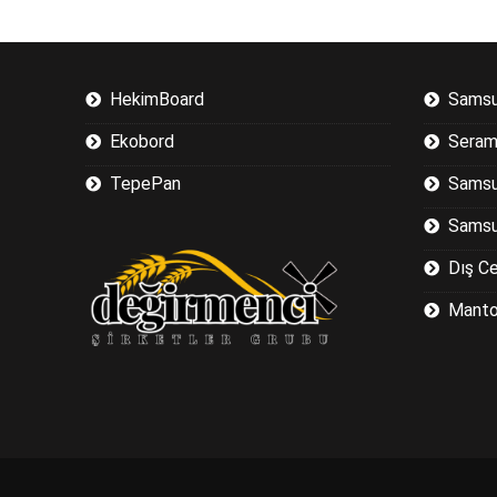
HekimBoard
Samsu
Ekobord
Seram
TepePan
Samsu
Samsu
Dış C
Manto