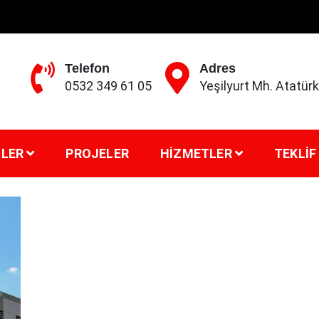
Telefon
Adres
0532 349 61 05
Yeşilyurt Mh. Atatü
LER
PROJELER
HIZMETLER
TEKLIF