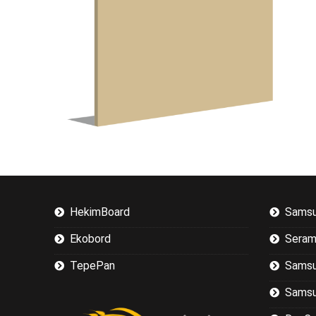
HekimBoard
Samsu
Ekobord
Seram
TepePan
Samsu
Samsu