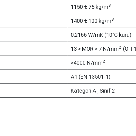
3
1150 ± 75 kg/m
3
1400 ± 100 kg/m
0,2166 W/mK (10°C kuru)
2
13 > MOR > 7 N/mm
(Ort
2
>4000 N/mm
A1 (EN 13501-1)
Kategori A , Sınıf 2