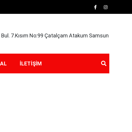
rk Bul. 7.Kısım No:99 Çatalçam Atakum Samsun
 AL
İLETIŞIM