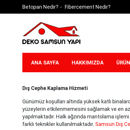
Skip
Betopan Nedir?
Fibercement Nedir?
to
content
Deko Samsun
ANA SAYFA
HAKKIMIZDA
ÜRÜN
Dış Cephe Kaplama Hizmeti
Günümüz koşulları altında yüksek katlı binalar
yüzeylerin etkilenmemesini sağlamak ve en az
yapılmaktadır. Halk ağzında mantolama işlemi o
farklı teknikler kullanılmaktadır.
Samsun Dış C