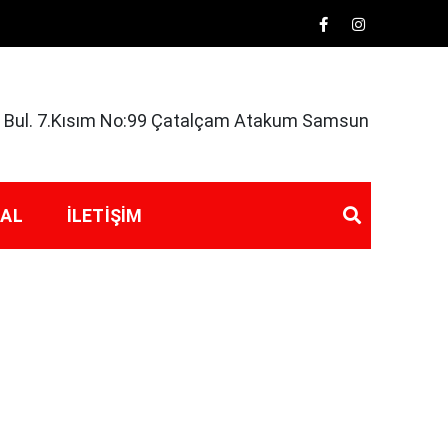
rk Bul. 7.Kısım No:99 Çatalçam Atakum Samsun
 AL
İLETIŞIM