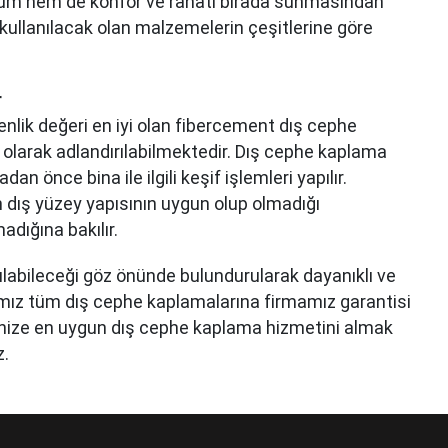
üm hem de konfor ve rahatı birada sunmasından
ullanılacak olan malzemelerin çeşitlerine göre
r
enlik değeri en iyi olan fibercement dış cephe
 olarak adlandırılabilmektedir. Dış cephe kaplama
n önce bina ile ilgili keşif işlemleri yapılır.
n dış yüzey yapısının uygun olup olmadığı
adığına bakılır.
ılabileceği göz önünde bulundurularak dayanıklı ve
ımız tüm dış cephe kaplamalarına firmamız garantisi
çenize en uygun dış cephe kaplama hizmetini almak
z.