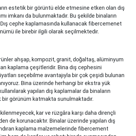
ın estetik bir görüntü elde etmesine etken olan dış
ımı imkanı da bulunmaktadır. Bu şekilde binaların
. Dış cephe kaplamasında kullanacak fibercemenet
ümü ile birebir ilgili olarak seçilmektedir.
rünler ahşap, kompozit, granit, doğaltaş, alüminyum
an kaplama çeşitleridir. Bina dış cephesini
fiyatları seçebilme avantajıyla bir çok çeşidi bulunan
ıyoruz. Bina üzerinde herhangi bir ekstra yük
lanılarak yapılan diş kaplamalar da binaların
k bir görünüm katmakta sunulmaktadır.
kilenmeyecek, kar ve rüzgâra karşı daha dirençli
den de korunacaktır. Binalar üzerinde yapılan dış
andıran kaplama malzemelerinde fibercement