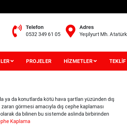
Telefon
Adres
0532 349 61 05
Yeşilyurt Mh. Atatü
LER
PROJELER
HIZMETLER
TEKLIF
da ya da konutlarda kötü hava şartları yüzünden dış
 zararı görmesi amacıyla dış cephe kaplaması
larak da bilinen bu sistemde aslında birbirinden
ephe Kaplama