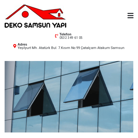
Skip
to
content
Deko Samsun
Telefon
0532 349 61 05
Adres
Yeşilyurt Mh. Atatürk Bul. 7.Kısım No:99 Çatalçam Atakum Samsun