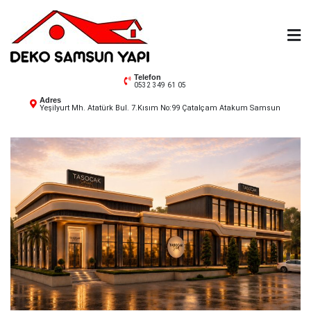
Skip
to
content
Deko Samsun
Telefon
0532 349 61 05
Adres
Yeşilyurt Mh. Atatürk Bul. 7.Kısım No:99 Çatalçam Atakum Samsun