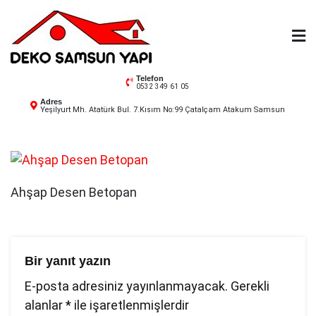
Skip
to
content
Deko Samsun
Telefon
0532 349 61 05
Adres
Yeşilyurt Mh. Atatürk Bul. 7.Kısım No:99 Çatalçam Atakum Samsun
Ahşap Desen Betopan
Bir yanıt yazın
E-posta adresiniz yayınlanmayacak.
Gerekli
alanlar
*
ile işaretlenmişlerdir