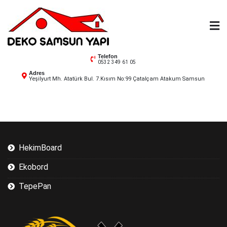
Skip
to
content
Deko Samsun
Telefon
0532 349 61 05
Adres
Yeşilyurt Mh. Atatürk Bul. 7.Kısım No:99 Çatalçam Atakum Samsun
HekimBoard
Ekobord
TepePan