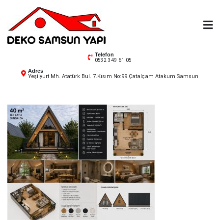
Skip
to
content
Deko Samsun
Telefon
0532 349 61 05
Adres
Yeşilyurt Mh. Atatürk Bul. 7.Kısım No:99 Çatalçam Atakum Samsun