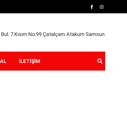
rk Bul. 7.Kısım No:99 Çatalçam Atakum Samsun
 AL
İLETIŞIM