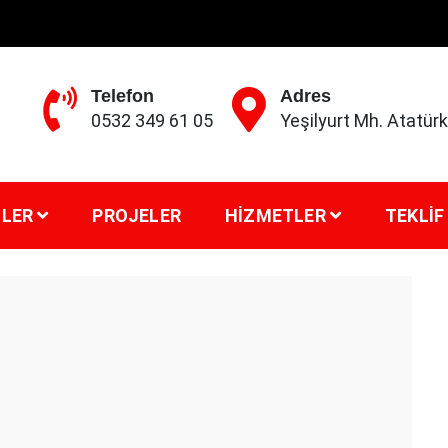
Telefon
Adres
0532 349 61 05
Yeşilyurt Mh. Atatü
LER
PROJELER
HIZMETLER
TEKLIF