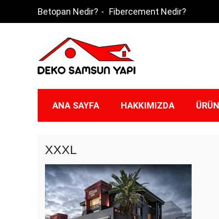
Skip
Betopan Nedir?
Fibercement Nedir?
to
content
Deko Samsun
ANA SAYFA
HAKKIMIZDA
ÜRÜN
XXXL