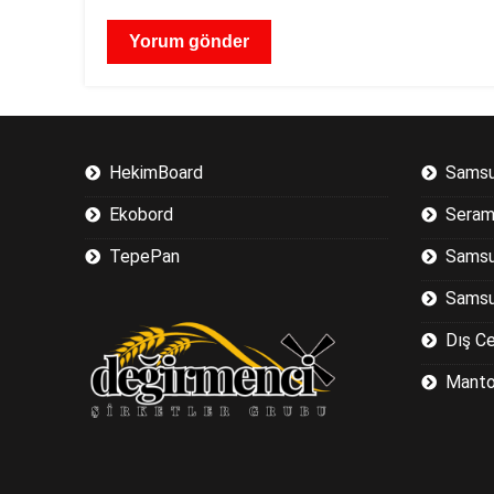
HekimBoard
Samsu
Ekobord
Seram
TepePan
Samsu
Samsu
Dış C
Manto