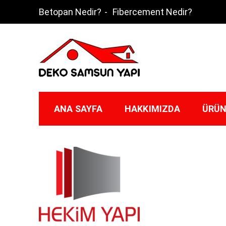
Skip
Betopan Nedir?
Fibercement Nedir?
to
content
Deko Samsun
ANA SAYFA
HAKKIMIZDA
ÜRÜN