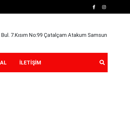
rk Bul. 7.Kısım No:99 Çatalçam Atakum Samsun
 AL
İLETIŞIM