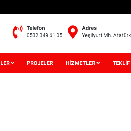
Telefon
Adres
0532 349 61 05
Yeşilyurt Mh. Atatü
LER
PROJELER
HIZMETLER
TEKLIF