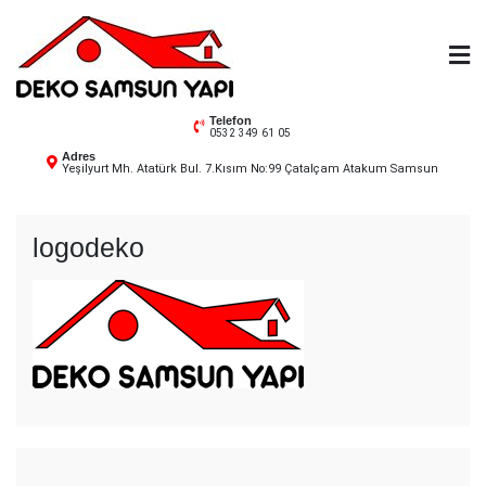
Skip
to
content
Deko Samsun
Telefon
0532 349 61 05
Adres
Yeşilyurt Mh. Atatürk Bul. 7.Kısım No:99 Çatalçam Atakum Samsun
logodeko