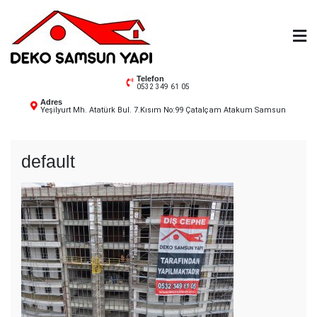
Skip
to
content
Deko Samsun
Telefon
0532 349 61 05
Adres
Yeşilyurt Mh. Atatürk Bul. 7.Kısım No:99 Çatalçam Atakum Samsun
default