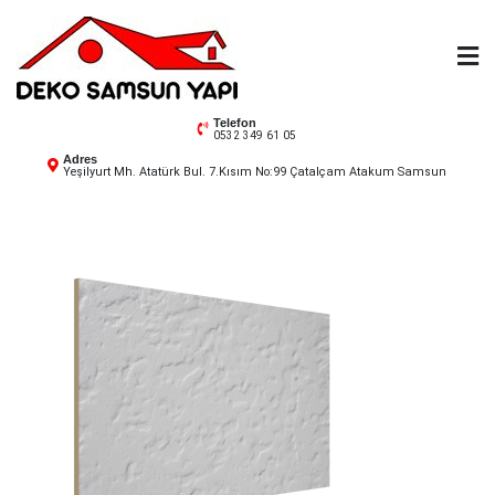
Skip
to
content
Deko Samsun
Telefon
0532 349 61 05
Adres
Yeşilyurt Mh. Atatürk Bul. 7.Kısım No:99 Çatalçam Atakum Samsun