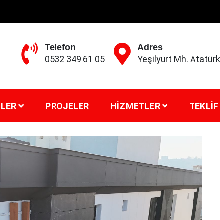
Telefon
Adres
0532 349 61 05
Yeşilyurt Mh. Atatü
LER
PROJELER
HIZMETLER
TEKLIF