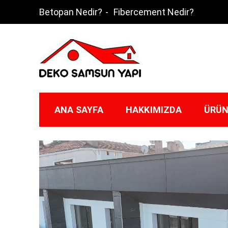
Skip
Betopan Nedir?
Fibercement Nedir?
to
content
Deko Samsun
ANA SAYFA
HAKKIMIZDA
ÜRÜN