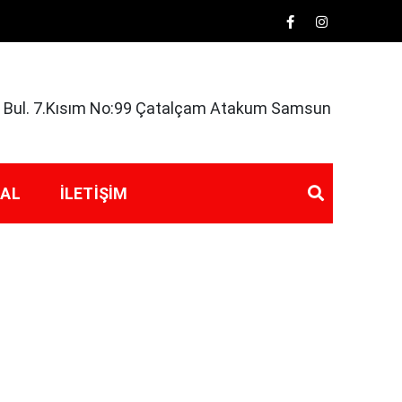
rk Bul. 7.Kısım No:99 Çatalçam Atakum Samsun
 AL
İLETIŞIM