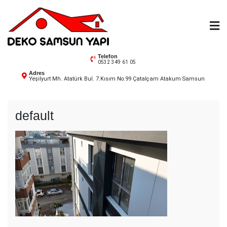
Skip
to
content
Deko Samsun
Telefon
0532 349 61 05
Adres
Yeşilyurt Mh. Atatürk Bul. 7.Kısım No:99 Çatalçam Atakum Samsun
default