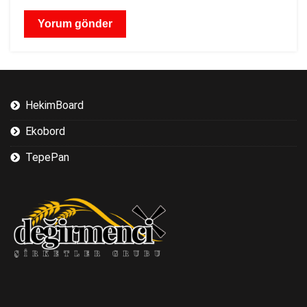
HekimBoard
Ekobord
TepePan