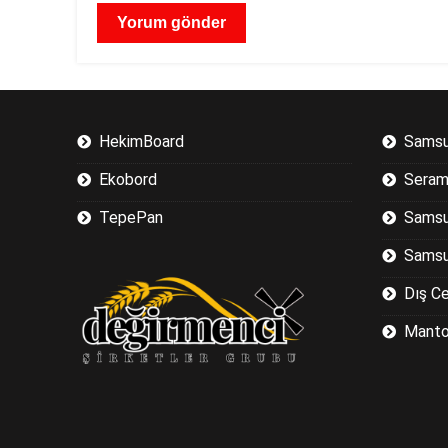
HekimBoard
Samsu
Ekobord
Seram
TepePan
Samsu
Samsu
Dış C
Manto