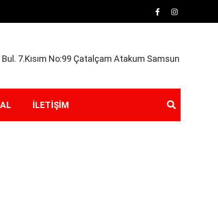
rk Bul. 7.Kısım No:99 Çatalçam Atakum Samsun
 AL
İLETIŞIM