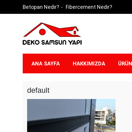
Skip
Betopan Nedir?
Fibercement Nedir?
to
content
Deko Samsun
ANA SAYFA
HAKKIMIZDA
ÜRÜN
default