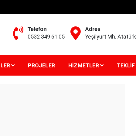
Telefon
Adres
0532 349 61 05
Yeşilyurt Mh. Atatü
LER
PROJELER
HIZMETLER
TEKLIF